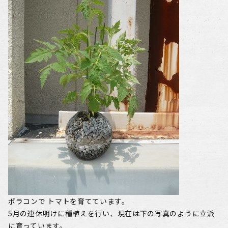
ポラコンで トマトを育てています。
5月の連休明け
に種植えを行い、
現在は下の写真のよ
うに立派
に育っています。